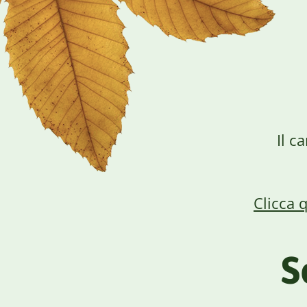
Il c
Clicca 
S