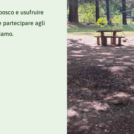
bosco e usufruire
e partecipare agli
iamo.