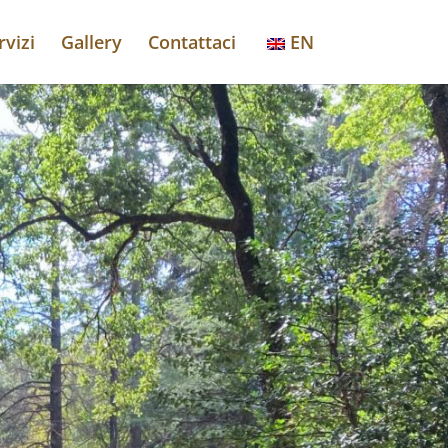
rvizi
Gallery
Contattaci
EN