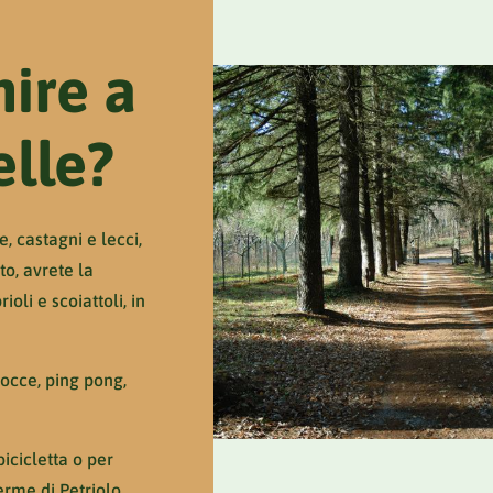
ire a
elle?
e, castagni e lecci,
o, avrete la
oli e scoiattoli, in
occe, ping pong,
bicicletta o per
erme di Petriolo.