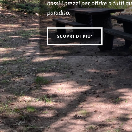
bassi i prezzi per offrire a tutti 
paradiso.
SCOPRI DI PIU'