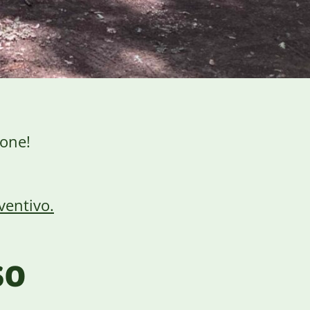
ione!
ventivo.
so